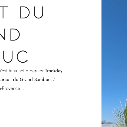
T DU
ND
BUC
’est tenu notre dernier
Trackday
Circuit du Grand Sambuc
, à
en-Provence…