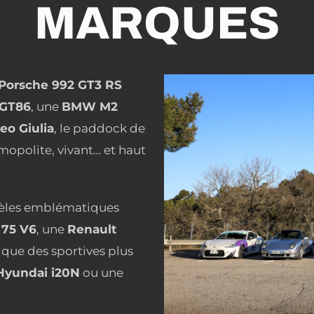
MARQUES
Porsche 992 GT3 RS
 GT86
, une
BMW M2
eo Giulia
, le paddock de
mopolite, vivant… et haut
dèles emblématiques
 75 V6
, une
Renault
, que des sportives plus
Hyundai i20N
ou une