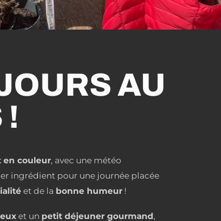
UJOURS AU
!
 en couleur
, avec une météo
ier ingrédient pour une journée placée
ialité
et de la
bonne humeur
!
reux
et un
petit déjeuner gourmand
,