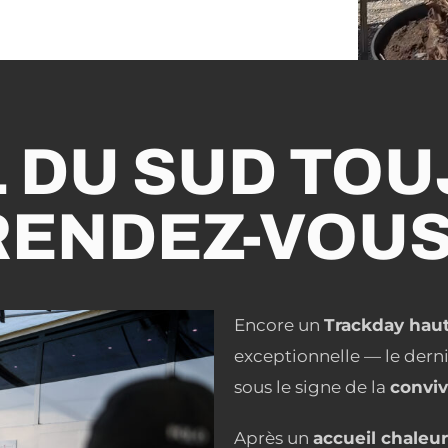
L DU SUD TO
RENDEZ-VOUS 
Encore un
Trackday haut
exceptionnelle — le dern
sous le signe de la
conviv
Après un
accueil chaleu