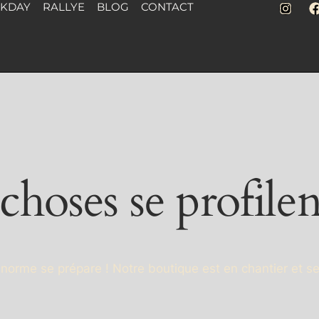
CKDAY
RALLYE
BLOG
CONTACT
hoses se profilen
orme se prépare ! Notre boutique est en chantier et se