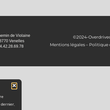
hemin de Violaine
©2024-Overdrive
3770 Venelles
Mentions légales
–
Politique 
4.42.28.69.78
re
 dernier,