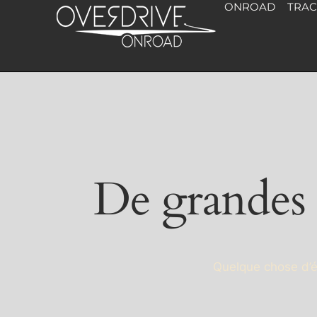
ONROAD
TRA
De grandes c
Quelque chose d’én